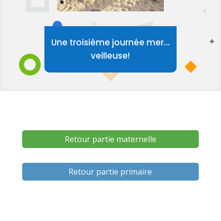
Une troisième journée mer…
veilleuse!
Retour partie maternelle
Retour partie primaire