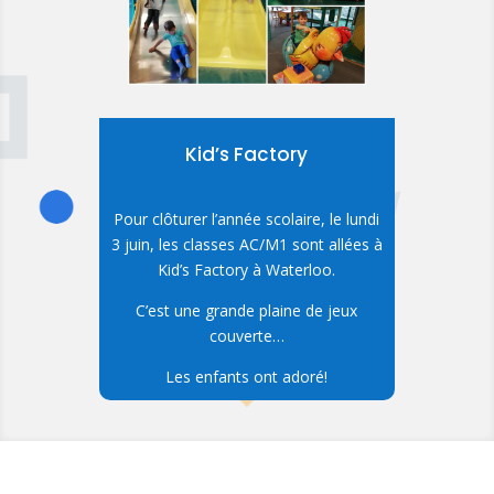
Kid’s Factory
Pour clôturer l’année scolaire, le lundi
3 juin, les classes AC/M1 sont allées à
Kid’s Factory à Waterloo.
C’est une grande plaine de jeux
couverte…
Les enfants ont adoré!